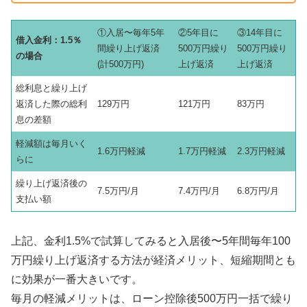
①入居〜毎年5年
②5年目に
③14年目に
借入金利：1.5％
間繰り上げ返済
500万円繰り
500万円繰り
の場合
(計500万円)
上げ返済
上げ返済
総利息と繰り上げ
返済した際の総利
129万円
121万円
83万円
息の差額
軽減額は毎月いく
1.6万円軽減
1.7万円軽減
2.3万円軽減
らに
繰り上げ返済後の
7.5万円/月
7.4万円/月
6.8万円/月
支払い額
上記、金利1.5%で試算してみると入居後〜5年間毎年100
万円繰り上げ返済する方法が経済メリット、短縮期間とも
に効果が一番大きいです。
毎月の軽減メリットは、ローン控除後500万円一括で繰り