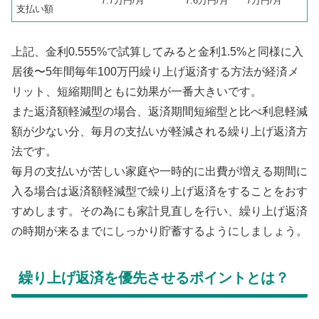
7.7万円/月
7.6万円/月
7万円/月
支払い額
上記、金利0.555%で試算してみると金利1.5%と同様に入
居後〜5年間毎年100万円繰り上げ返済する方法が経済メ
リット、短縮期間ともに効果が一番大きいです。
また返済額軽減型の場合、返済期間短縮型と比べ利息軽減
額が少ない分、毎月の支払いが軽減される繰り上げ返済方
法です。
毎月の支払いが苦しい家庭や一時的に出費が増える期間に
入る場合は返済額軽減型で繰り上げ返済をすることをおす
すめします。その為にも家計見直しを行い、繰り上げ返済
の時期が来るまでにしっかり貯蓄するようにしましょう。
繰り上げ返済を優先させるポイントとは？