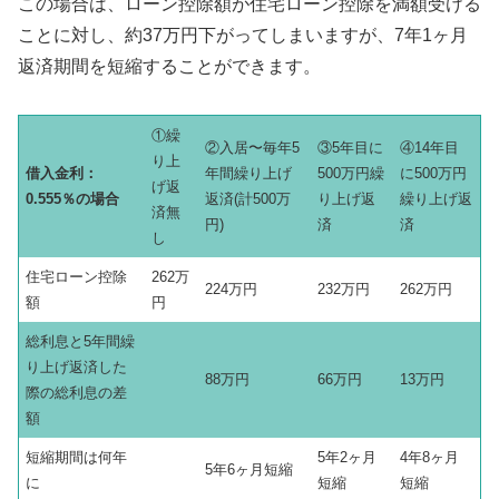
この場合は、ローン控除額が住宅ローン控除を満額受ける
ことに対し、約37万円下がってしまいますが、7年1ヶ月
返済期間を短縮することができます。
①繰
②入居〜毎年5
③5年目に
④14年目
り上
借入金利：
年間繰り上げ
500万円繰
に500万円
げ返
0.555％の場合
返済(計500万
り上げ返
繰り上げ返
済無
円)
済
済
し
住宅ローン控除
262万
224万円
232万円
262万円
額
円
総利息と5年間繰
り上げ返済した
88万円
66万円
13万円
際の総利息の差
額
短縮期間は何年
5年2ヶ月
4年8ヶ月
5年6ヶ月短縮
に
短縮
短縮