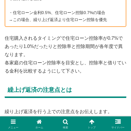
・住宅ローン金利0.5%、住宅ローン控除0.7%の場合
→この場合、繰り上げ返済より住宅ローン控除を優先
住宅購入されるタイミングで住宅ローン控除率が0.7%で
あったり1.0%だったりと控除率と控除期間が各年度で異
なります。
各家庭の住宅ローン控除率を目安とし、控除率と借りてい
る金利を比較するようにして下さい。
繰上げ返済の注意点とは
繰り上げ返済を行う上での注意点をお伝えします。
「貯金が貯まったから早速繰り上げ返済をしよう」
では上手に、お得に繰り上げ返済をすることはできませ
メニュー
ホーム
検索
トップ
サイドバー