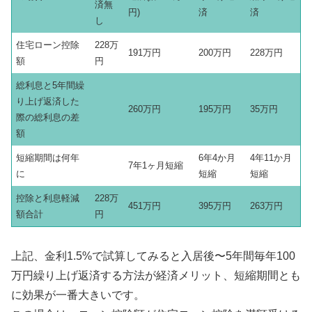
済無
円)
済
済
し
住宅ローン控除
228万
191万円
200万円
228万円
額
円
総利息と5年間繰
り上げ返済した
260万円
195万円
35万円
際の総利息の差
額
短縮期間は何年
6年4か月
4年11か月
7年1ヶ月短縮
に
短縮
短縮
控除と利息軽減
228万
451万円
395万円
263万円
額合計
円
上記、金利1.5%で試算してみると入居後〜5年間毎年100
万円繰り上げ返済する方法が経済メリット、短縮期間とも
に効果が一番大きいです。