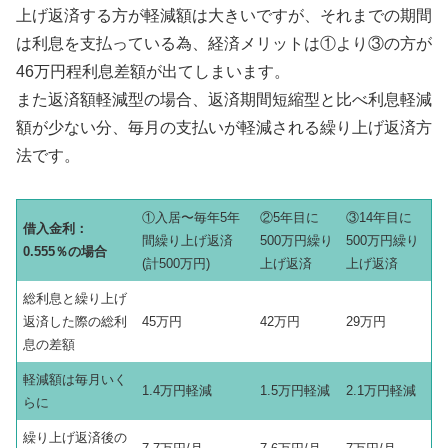
上げ返済する方が軽減額は大きいですが、それまでの期間
は利息を支払っている為、経済メリットは①より③の方が
46万円程利息差額が出てしまいます。
また返済額軽減型の場合、返済期間短縮型と比べ利息軽減
額が少ない分、毎月の支払いが軽減される繰り上げ返済方
法です。
①入居〜毎年5年
②5年目に
③14年目に
借入金利：
間繰り上げ返済
500万円繰り
500万円繰り
0.555％の場合
(計500万円)
上げ返済
上げ返済
総利息と繰り上げ
返済した際の総利
45万円
42万円
29万円
息の差額
軽減額は毎月いく
1.4万円軽減
1.5万円軽減
2.1万円軽減
らに
繰り上げ返済後の