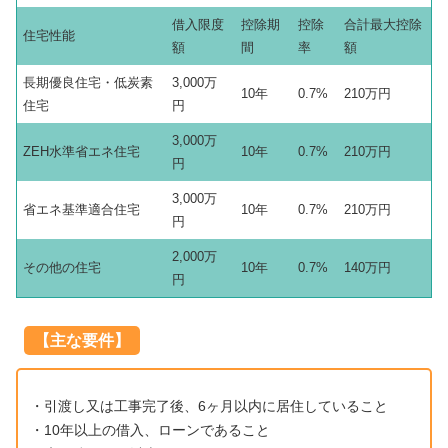
借入限度
控除期
控除
合計最大控除
住宅性能
額
間
率
額
長期優良住宅・低炭素
3,000万
10年
0.7%
210万円
住宅
円
3,000万
ZEH水準省エネ住宅
10年
0.7%
210万円
円
3,000万
省エネ基準適合住宅
10年
0.7%
210万円
円
2,000万
その他の住宅
10年
0.7%
140万円
円
【主な要件】
・引渡し又は工事完了後、6ヶ月以内に居住していること
・10年以上の借入、ローンであること