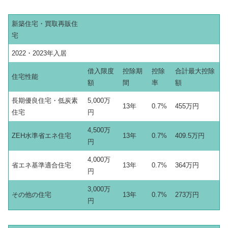
新築住宅・買取再販住
宅
2022・2023年入居
借入限度
控除期
控除
合計最大控除
住宅性能
額
間
率
額
長期優良住宅・低炭素
5,000万
13年
0.7%
455万円
住宅
円
4,500万
ZEH水準省エネ住宅
13年
0.7%
409.5万円
円
4,000万
省エネ基準適合住宅
13年
0.7%
364万円
円
3,000万
その他の住宅
13年
0.7%
273万円
円