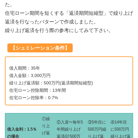
た。
住宅ローン期間を短くする「返済期間短縮型」で繰り上げ
返済を行なったパターンで作成しました。
繰り上げ返済を行う際の参考にしてみて下さい。
【シュミレーション条件】
借入期間：35年
借入金額：3,000万円
繰り上げ返済額：500万円(返済期間短縮型)
住宅ローン控除期間：13年間
住宅ローン控除率：0.7%
①繰
②入居〜毎年5
③5年目に
④14年目
り上
借入金利：1.5％
年間繰り上げ
500万円繰
に500万円
げ返
の場合
返済(計500万
り上げ返
繰り上げ返