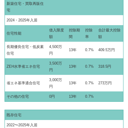
新築住宅・買取再販住
宅
2024・2025年入居
借入限度
控除期
控除
合計最大控除
住宅性能
額
間
率
額
長期優良住宅・低炭素
4,500万
13年
0.7%
409.5万円
住宅
円
3,500万
ZEH水準省エネ住宅
13年
0.7%
318.5円
円
3,000万
省エネ基準適合住宅
13年
0.7%
273万円
円
その他の住宅
0円
13年
0.7%
既存住宅
2022〜2025年入居